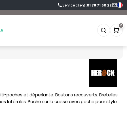
Service client :
01 78 71 60 22
0
LE
SOFTSHELL
SF CLOTHING
SOUS-VETEMENTS
SO DENIM
SPORT
SPIRO
hes latérales. Poche sur la cuisse avec poche pour stylo.
 pour marteau. Genoux renforcés. Ourlet à rallonge.
SWEAT-SHIRT
SPLASHMACS
TABLIER
STARWORLD
TEE-SHIRT
STEDMAN