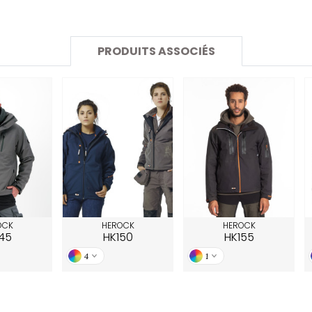
SANS ETIQUETTE
PRODUITS ASSOCIÉS
OCK
HEROCK
HEROCK
45
HK150
HK155
4
1