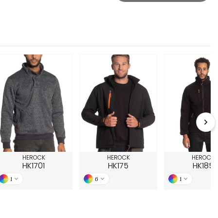
HEROCK
HEROCK
HEROCK
HK1701
HK175
HK185
1
6
1