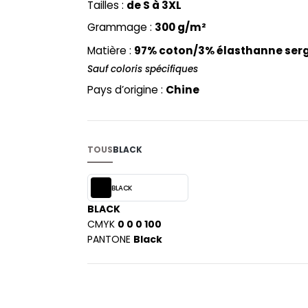
Tailles :
de S à 3XL
PYJAMA
NEW MORNING STUDIOS
BILITE
Grammage :
300 g/m²
RECYCLÉ
ABLES
P
SAC SHOPPING
Matière :
97% coton/3% élasthanne ser
MAISON
PAREDES SEGURIDAD
ES
SCHOOLWEAR
Sauf coloris spécifiques
PARKS
S - BLANKS
Pays d’origine :
Chine
PEN DUICK
PROMODORO
L
Q
DS
TOUS
BLACK
QUADRA
R
BLACK
REGATTA
KY
BLACK
RESULT
CMYK
0 0 0 100
RICA LEWIS
PANTONE
Black
RUSSELL ATHLETIC®
E
RUSSELL ATHLETIC® COLLECTI
D
S