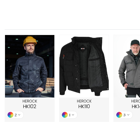
FRONT ROW
HEROCK
HEROCK
HER
HK102
HK110
HK1
2
1
3