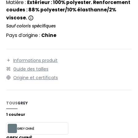
EXFIT
Matière :
Extérieur : 100% polyester. Renforcement
O LABEL / TEAR AWAY
coudes : 88% polyester/10% élasthanne/2%
RONT ROW
ANTALONS
viscose.
RUIT OF THE LOOM
Sauf coloris spécifiques
OLAIRE
Pays d’origine :
Chine
RUIT OF THE LOOM VINTAGE
OLO
ULL
Informations produit
ILDAN
YJAMA
Guide des tailles
ECYCLÉ
Origine et certificats
ENBURY
AC SHOPPING
EROCK
CHOOLWEAR
TOUS
GREY
OFTSHELL
1 couleur
ACK&JONES
OUS-VETEMENTS
GREY CHINÉ
ACK&JONES - BLANKS