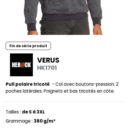
UILD YOUR BRAND
HASUBLE
HAUSSURES
LUBCLASS
HEMISE
RAGHOPPERS
OSTUME
Fin de série produit
NFANT
VERUS
COLOGIE
PONGE
HK1701
STEX
N DE SERIE
 SI ON L'APPELAIT FRANCIS
Pull polaire tricoté
- Col avec boutons-pression. 2
UTE VISIBILITE
poches latérales. Poignets et bas tricotés en côte.
XCD BY PROMODORO
ES MODULABLES
INGE DE MAISON
Tailles :
de S à 3XL
INDEN HALES
ADE IN EUROPE
Grammage :
380 g/m²