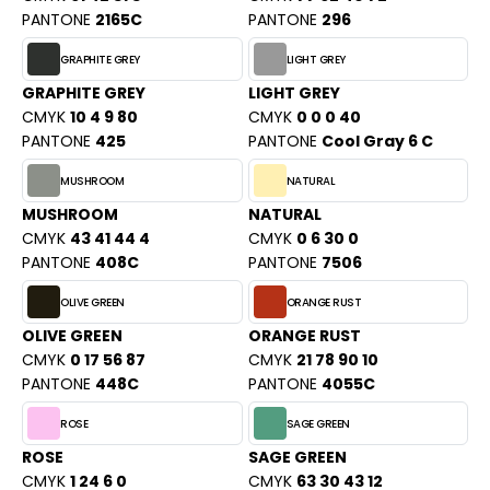
ACRON
PANTONE
2165C
PANTONE
296
ANTIS
GRAPHITE GREY
LIGHT GREY
GRAPHITE GREY
LIGHT GREY
UMBLES
CMYK
10 4 9 80
CMYK
0 0 0 40
PANTONE
425
PANTONE
Cool Gray 6 C
MUSHROOM
NATURAL
EUTRAL
MUSHROOM
NATURAL
EW GEN
CMYK
43 41 44 4
CMYK
0 6 30 0
PANTONE
408C
PANTONE
7506
EW MORNING STUDIOS
OLIVE GREEN
ORANGE RUST
OLIVE GREEN
ORANGE RUST
AREDES SEGURIDAD
CMYK
0 17 56 87
CMYK
21 78 90 10
PANTONE
448C
PANTONE
4055C
ARKS
ROSE
SAGE GREEN
EN DUICK
ROSE
SAGE GREEN
CMYK
1 24 6 0
CMYK
63 30 43 12