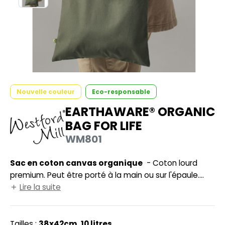
UILD YOUR BRAND
HASUBLE
HAUSSURES
LUBCLASS
HEMISE
RAGHOPPERS
OSTUME
NFANT
Nouvelle couleur
Eco-responsable
COLOGIE
EARTHAWARE® ORGANIC
PONGE
BAG FOR LIFE
STEX
N DE SERIE
WM801
 SI ON L'APPELAIT FRANCIS
UTE VISIBILITE
Sac en coton canvas organique
- Coton lourd
XCD BY PROMODORO
ES MODULABLES
premium. Peut être porté à la main ou sur l'épaule.
Longueur des anses 67cm. Surface d'impression
Lire la suite
INGE DE MAISON
33x36cm. 100% coton organique certifié par Control
INDEN HALES
ADE IN EUROPE
Union.
Tailles :
38x42cm. 10 litres