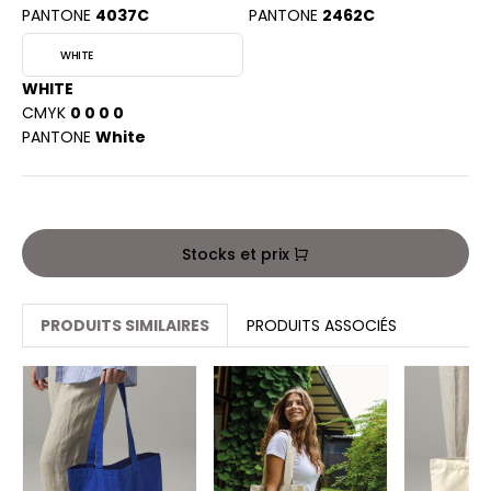
ROMODORO
PANTONE
4037C
PANTONE
2462C
WHITE
UADRA
WHITE
CMYK
0 0 0 0
PANTONE
White
EGATTA
ESULT
Stocks et prix
ICA LEWIS
USSELL ATHLETIC®
PRODUITS SIMILAIRES
PRODUITS ASSOCIÉS
USSELL ATHLETIC® COLLECTION
ANS ETIQUETTE
F CLOTHING