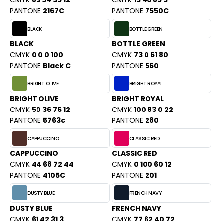
CMYK
83 54 35 12
CMYK
13 46 89 3
PORT
PANTONE
2167C
PANTONE
7550C
HK
WEAT-SHIRT
BLACK
BOTTLE GREEN
UST COOL
BLIER
BLACK
BOTTLE GREEN
UST HOODS
CMYK
0 0 0 100
CMYK
73 0 61 80
EE-SHIRT
PANTONE
Black C
PANTONE
560
ST T'S
ENUE PROFESSIONNELLE
BRIGHT OLIVE
BRIGHT ROYAL
BRIGHT OLIVE
BRIGHT ROYAL
ESTE - BLOUSON
CMYK
50 36 76 12
CMYK
100 83 0 22
ARLOWSKY
ORKWEAR
PANTONE
5763c
PANTONE
280
ORNTEX
CAPPUCCINO
CLASSIC RED
CAPPUCCINO
CLASSIC RED
CMYK
44 68 72 44
CMYK
0 100 60 12
BEL SERIE
PANTONE
4105C
PANTONE
201
ARKWOOD
DUSTY BLUE
FRENCH NAVY
DUSTY BLUE
FRENCH NAVY
CMYK
61 42 31 3
CMYK
77 62 40 72