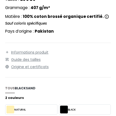
EXFIT
O LABEL / TEAR AWAY
Grammage :
407 g/m²
RONT ROW
ANTALONS
Matière :
100% coton brossé organique certifié.
RUIT OF THE LOOM
OLAIRE
Sauf coloris spécifiques
Pays d’origine :
Pakistan
RUIT OF THE LOOM VINTAGE
OLO
ULL
ILDAN
Informations produit
YJAMA
Guide des tailles
ECYCLÉ
Origine et certificats
ENBURY
AC SHOPPING
EROCK
CHOOLWEAR
TOUS
BLACK
SAND
OFTSHELL
2 couleurs
ACK&JONES
OUS-VETEMENTS
NATURAL
BLACK
ACK&JONES - BLANKS