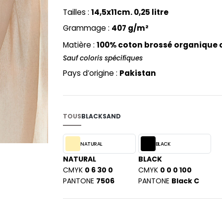
PYJAMA
NEW MORNING STUDIOS
BILITE
Tailles :
14,5x11cm. 0,25 litre
RECYCLÉ
ABLES
P
Grammage :
407 g/m²
SAC SHOPPING
MAISON
PAREDES SEGURIDAD
ES
Matière :
100% coton brossé organique c
SCHOOLWEAR
PARKS
S - BLANKS
Sauf coloris spécifiques
PEN DUICK
Pays d’origine :
Pakistan
PROMODORO
L
Q
DS
QUADRA
TOUS
BLACK
SAND
R
REGATTA
KY
NATURAL
BLACK
RESULT
NATURAL
BLACK
RICA LEWIS
CMYK
0 6 30 0
CMYK
0 0 0 100
PANTONE
7506
RUSSELL ATHLETIC®
PANTONE
Black C
E
RUSSELL ATHLETIC® COLLECTI
D
S