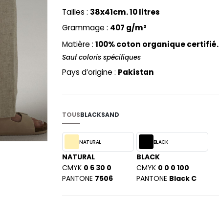
PYJAMA
NEW MORNING STUDIOS
BILITE
Tailles :
38x41cm. 10 litres
RECYCLÉ
ABLES
P
Grammage :
407 g/m²
SAC SHOPPING
MAISON
PAREDES SEGURIDAD
ES
Matière :
100% coton organique certifié
SCHOOLWEAR
PARKS
S - BLANKS
Sauf coloris spécifiques
PEN DUICK
Pays d’origine :
Pakistan
PROMODORO
L
Q
DS
QUADRA
TOUS
BLACK
SAND
R
REGATTA
KY
NATURAL
BLACK
RESULT
NATURAL
BLACK
RICA LEWIS
CMYK
0 6 30 0
CMYK
0 0 0 100
PANTONE
7506
RUSSELL ATHLETIC®
PANTONE
Black C
E
RUSSELL ATHLETIC® COLLECTI
D
S