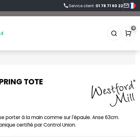
Service client :
01 78 71 60 22
0
LE
PRING TOTE
SOFTSHELL
SF CLOTHING
SOUS-VETEMENTS
SO DENIM
SPORT
SPIRO
e porter à la main comme sur l'épaule. Anse 63cm.
SWEAT-SHIRT
SPLASHMACS
nique certifié par Control Union.
TABLIER
STARWORLD
TEE-SHIRT
STEDMAN