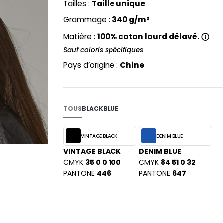
Tailles :
Taille unique
PYJAMA
NEW MORNING STUDIOS
BILITE
Grammage :
340 g/m²
RECYCLÉ
ABLES
P
SAC SHOPPING
Matière :
100% coton lourd délavé.
MAISON
PAREDES SEGURIDAD
ES
SCHOOLWEAR
Sauf coloris spécifiques
PARKS
S - BLANKS
Pays d’origine :
Chine
PEN DUICK
PROMODORO
L
Q
DS
TOUS
BLACK
BLUE
QUADRA
R
VINTAGE BLACK
DENIM BLUE
REGATTA
KY
VINTAGE BLACK
DENIM BLUE
RESULT
CMYK
35 0 0 100
CMYK
84 51 0 32
RICA LEWIS
PANTONE
446
PANTONE
647
RUSSELL ATHLETIC®
E
RUSSELL ATHLETIC® COLLECTI
D
S